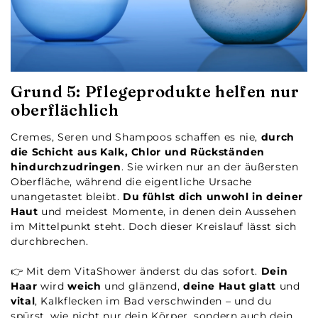
Grund 5: Pflegeprodukte helfen nur
oberflächlich
Cremes, Seren und Shampoos schaffen es nie,
durch
die Schicht aus Kalk, Chlor und Rückständen
hindurchzudringen
. Sie wirken nur an der äußersten
Oberfläche, während die eigentliche Ursache
unangetastet bleibt.
Du fühlst dich unwohl in deiner
Haut
und meidest Momente, in denen dein Aussehen
im Mittelpunkt steht. Doch dieser Kreislauf lässt sich
durchbrechen.
👉 Mit dem VitaShower änderst du das sofort.
Dein
Haar
wird
weich
und glänzend,
deine Haut glatt
und
vital
, Kalkflecken im Bad verschwinden – und du
spürst, wie nicht nur dein Körper, sondern auch dein